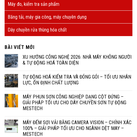
Máy đo, kiểm tra sản phẩm
Băng tải, máy gia công, máy chuyên dụng
Dây chuyền rửa thùng hóa chất
BÀI VIẾT MỚI
XU HƯỚNG CÔNG NGHỆ 2026: NHÀ MÁY KHÔNG NGƯỜI
& TỰ ĐỘNG HOÁ TOÀN DIỆN
TỰ ĐỘNG HOÁ KIỂM TRA VÀ ĐÓNG GÓI – TỐI ƯU NHÂN
LỰC, ỔN ĐỊNH CHẤT LƯỢNG
MÁY PHUN SƠN CÔNG NGHIỆP DẠNG CỘT ĐỨNG –
GIẢI PHÁP TỐI ƯU CHO DÂY CHUYỀN SƠN TỰ ĐỘNG
MESTECH
MÁY ĐẾM SỢI VẢI BẰNG CAMERA VISION – CHÍNH XÁC
100% – GIẢI PHÁP TỐI ƯU CHO NGÀNH DỆT MAY –
MESTECH