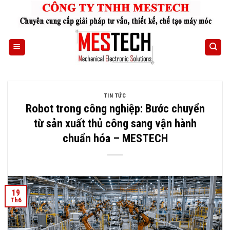
Skip
to
content
TIN TỨC
Robot trong công nghiệp: Bước chuyển
từ sản xuất thủ công sang vận hành
chuẩn hóa – MESTECH
19
Th6