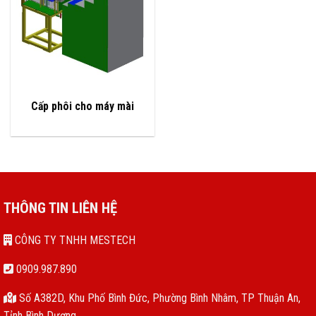
Cấp phôi cho máy mài
THÔNG TIN LIÊN HỆ
CÔNG TY TNHH MESTECH
0909.987.890
Số A382D, Khu Phố Bình Đức, Phường Bình Nhâm, TP Thuận An,
Tỉnh Bình Dương