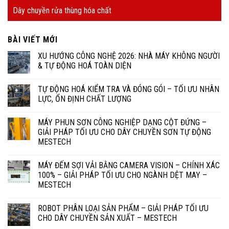
Dây chuyền rửa thùng hóa chất
BÀI VIẾT MỚI
XU HƯỚNG CÔNG NGHỆ 2026: NHÀ MÁY KHÔNG NGƯỜI
& TỰ ĐỘNG HOÁ TOÀN DIỆN
TỰ ĐỘNG HOÁ KIỂM TRA VÀ ĐÓNG GÓI – TỐI ƯU NHÂN
LỰC, ỔN ĐỊNH CHẤT LƯỢNG
MÁY PHUN SƠN CÔNG NGHIỆP DẠNG CỘT ĐỨNG –
GIẢI PHÁP TỐI ƯU CHO DÂY CHUYỀN SƠN TỰ ĐỘNG
MESTECH
MÁY ĐẾM SỢI VẢI BẰNG CAMERA VISION – CHÍNH XÁC
100% – GIẢI PHÁP TỐI ƯU CHO NGÀNH DỆT MAY –
MESTECH
ROBOT PHÂN LOẠI SẢN PHẨM – GIẢI PHÁP TỐI ƯU
CHO DÂY CHUYỀN SẢN XUẤT – MESTECH