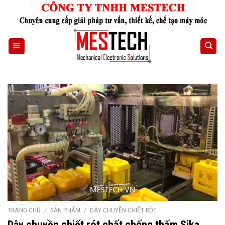
Skip
to
content
TRANG CHỦ
/
SẢN PHẨM
/
DÂY CHUYỀN CHIẾT RÓT
Dây chuyền chiết rót chất chống thấm Sika