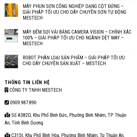
MÁY PHUN SƠN CÔNG NGHIỆP DẠNG CỘT ĐỨNG –
GIẢI PHÁP TỐI ƯU CHO DÂY CHUYỀN SƠN TỰ ĐỘNG
MESTECH
MÁY ĐẾM SỢI VẢI BẰNG CAMERA VISION – CHÍNH XÁC
100% – GIẢI PHÁP TỐI ƯU CHO NGÀNH DỆT MAY –
MESTECH
ROBOT PHÂN LOẠI SẢN PHẨM – GIẢI PHÁP TỐI ƯU
CHO DÂY CHUYỀN SẢN XUẤT – MESTECH
THÔNG TIN LIÊN HỆ
CÔNG TY TNHH MESTECH
0909.987.890
Số A382D, Khu Phố Bình Đức, Phường Bình Nhâm, TP Thuận
An, Tỉnh Bình Dương
C315t, Khu Phố Bình Hòa, Phường Bình Nhâm, Tp Thuận An,