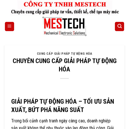
Skip
to
content
CUNG CẤP GIẢI PHÁP TỰ ĐỘNG HÓA
CHUYÊN CUNG CẤP GIẢI PHÁP TỰ ĐỘNG
HÓA
GIẢI PHÁP TỰ ĐỘNG HÓA – TỐI ƯU SẢN
XUẤT, BỨT PHÁ NĂNG SUẤT
Trong bối cảnh cạnh tranh ngày càng cao, doanh nghiệp
sản xuất không thể phụ thuộc vào lao động thủ công. Giải