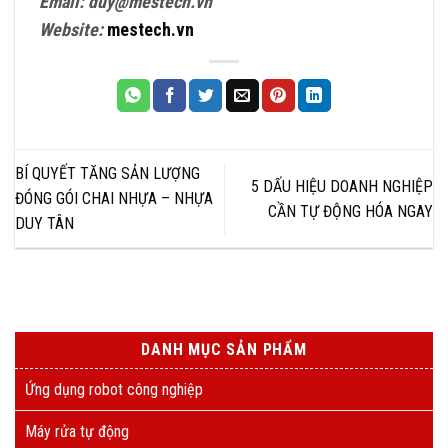
Email: duy@mestech.vn
Website:
mestech.vn
BÍ QUYẾT TĂNG SẢN LƯỢNG
5 DẤU HIỆU DOANH NGHIỆP
ĐÓNG GÓI CHAI NHỰA – NHỰA
CẦN TỰ ĐỘNG HÓA NGAY
DUY TÂN
DANH MỤC SẢN PHẨM
Ứng dụng robot công nghiệp
Máy rửa tự động