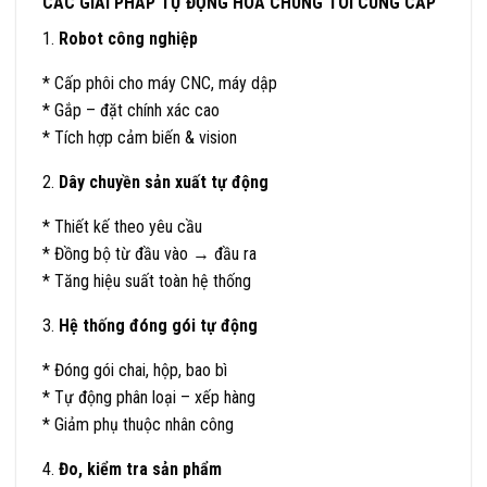
CÁC GIẢI PHÁP TỰ ĐỘNG HÓA CHÚNG TÔI CUNG CẤP
1.
Robot công nghiệp
* Cấp phôi cho máy CNC, máy dập
* Gắp – đặt chính xác cao
* Tích hợp cảm biến & vision
2.
Dây chuyền sản xuất tự động
* Thiết kế theo yêu cầu
* Đồng bộ từ đầu vào → đầu ra
* Tăng hiệu suất toàn hệ thống
3.
Hệ thống đóng gói tự động
* Đóng gói chai, hộp, bao bì
* Tự động phân loại – xếp hàng
* Giảm phụ thuộc nhân công
4.
Đo, kiểm tra sản phẩm