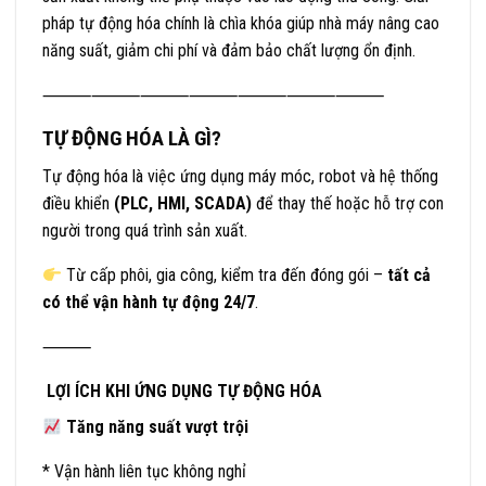
pháp tự động hóa chính là chìa khóa giúp nhà máy nâng cao
năng suất, giảm chi phí và đảm bảo chất lượng ổn định.
⸻⸻⸻⸻⸻⸻⸻
TỰ ĐỘNG HÓA LÀ GÌ?
Tự động hóa là việc ứng dụng máy móc, robot và hệ thống
điều khiển
(PLC, HMI, SCADA)
để thay thế hoặc hỗ trợ con
người trong quá trình sản xuất.
Từ cấp phôi, gia công, kiểm tra đến đóng gói –
tất cả
có thể vận hành tự động 24/7
.
⸻
LỢI ÍCH KHI ỨNG DỤNG TỰ ĐỘNG HÓA
Tăng năng suất vượt trội
* Vận hành liên tục không nghỉ