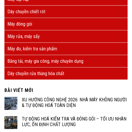
Dây chuyền chiết rót
Máy đóng gói
Máy rửa, máy sấy
Máy đo, kiểm tra sản phẩm
Băng tải, máy gia công, máy chuyên dụng
Dây chuyền rửa thùng hóa chất
BÀI VIẾT MỚI
XU HƯỚNG CÔNG NGHỆ 2026: NHÀ MÁY KHÔNG NGƯỜI
& TỰ ĐỘNG HOÁ TOÀN DIỆN
TỰ ĐỘNG HOÁ KIỂM TRA VÀ ĐÓNG GÓI – TỐI ƯU NHÂN
LỰC, ỔN ĐỊNH CHẤT LƯỢNG