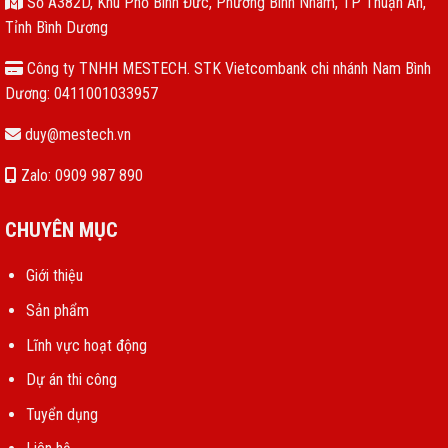
Số A382D, Khu Phố Bình Đức, Phường Bình Nhâm, TP Thuận An,
Tỉnh Bình Dương
Công ty TNHH MESTECH. STK Vietcombank chi nhánh Nam Bình
Dương: 0411001033957
duy@mestech.vn
Zalo: 0909 987 890
CHUYÊN MỤC
Giới thiệu
Sản phẩm
Lĩnh vực hoạt động
Dự án thi công
Tuyển dụng